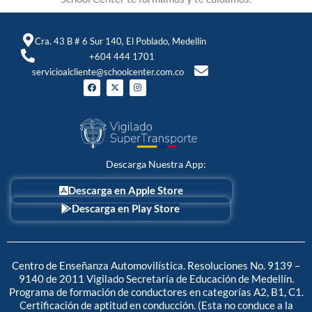
Cra. 43 B # 6 Sur 140, El Poblado, Medellín
+604 444 1701
servicioalcliente@schoolcenter.com.co
F
X
I
a
-
n
c
t
s
e
w
t
b
i
a
o
t
g
o
t
r
k
e
a
r
m
Descarga Nuestra App:
Descarga en Apple Store
Descarga en Play Store
Centro de Enseñanza Automovilística. Resoluciones No. 9139 –
9140 de 2011 Vigilado Secretaría de Educación de Medellín.
Programa de formación de conductores en categorías A2, B1, C1.
Certificación de aptitud en conducción. (Esta no conduce a la