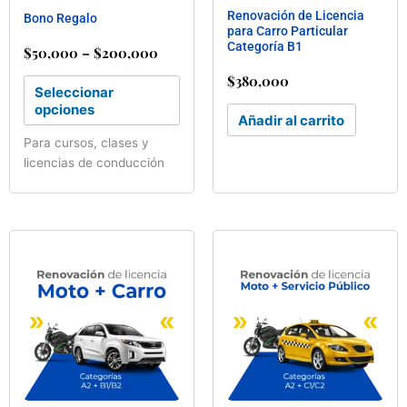
Renovación de Licencia
elegir
Bono Regalo
para Carro Particular
en
Categoría B1
$
50,000
–
$
200,000
la
página
$
380,000
Seleccionar
de
opciones
producto
Añadir al carrito
Para cursos, clases y
licencias de conducción