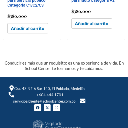
para Servicio público
para Moto Categoría A2
Categoría C1/C2/C3
$
380,000
$
380,000
Añadir al carrito
Añadir al carrito
Conducir es más que un requisito: es una experiencia de vida. En
School Center te formamos y te cuidamos.
Cra. 43 B # 6 Sur 140, El Poblado, Medellín
+604 444 1701
servicioalcliente@schoolcenter.com.co
F
X
I
a
-
n
c
t
s
e
w
t
b
i
a
o
t
g
o
t
r