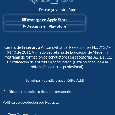
k
e
a
r
m
Descarga Nuestra App:
Descarga en Apple Store
Descarga en Play Store
Centro de Enseñanza Automovilística. Resoluciones No. 9139 –
9140 de 2011 Vigilado Secretaría de Educación de Medellín.
Programa de formación de conductores en categorías A2, B1, C1.
Certificación de aptitud en conducción. (Esta no conduce a la
obtención de titulo profesional).
Terminos y condiciones crédito Addi
Política de tratamiento de datos personales
Política de devolución por Retracto
Zona Corporativa