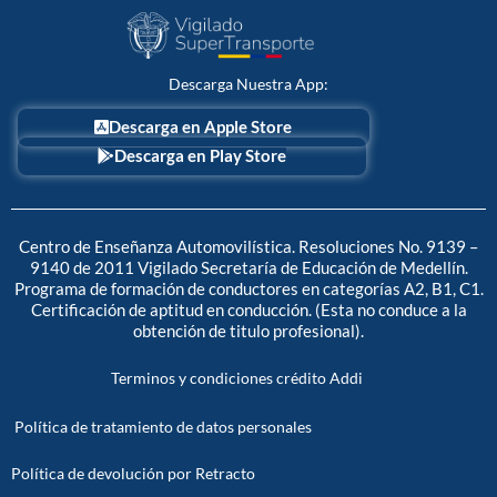
b
i
a
o
t
g
o
t
r
k
e
a
r
m
Descarga Nuestra App:
Descarga en Apple Store
Descarga en Play Store
Centro de Enseñanza Automovilística. Resoluciones No. 9139 –
9140 de 2011 Vigilado Secretaría de Educación de Medellín.
Programa de formación de conductores en categorías A2, B1, C1.
Certificación de aptitud en conducción. (Esta no conduce a la
obtención de titulo profesional).
Terminos y condiciones crédito Addi
Política de tratamiento de datos personales
Política de devolución por Retracto