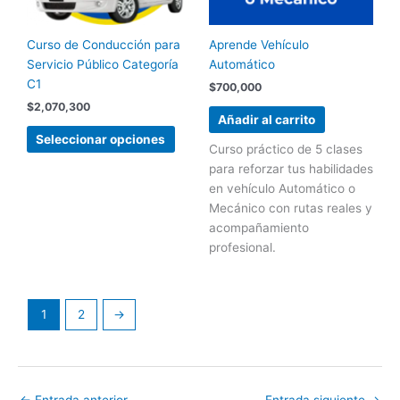
se
pueden
Curso de Conducción para
Aprende Vehículo
elegir
Servicio Público Categoría
Automático
en
C1
la
$
700,000
página
$
2,070,300
Añadir al carrito
de
Seleccionar opciones
producto
Curso práctico de 5 clases
para reforzar tus habilidades
en vehículo Automático o
Mecánico con rutas reales y
acompañamiento
profesional.
1
2
→
←
Entrada anterior
Entrada siguiente
→