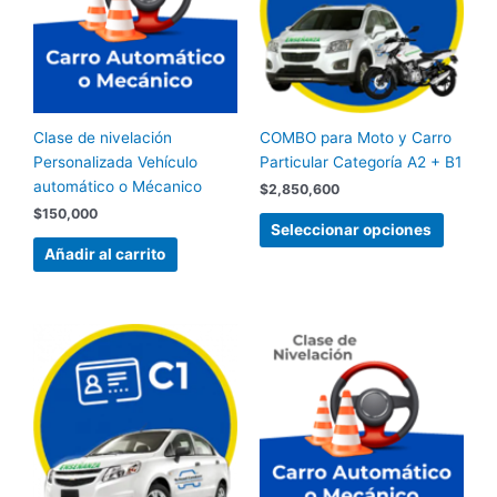
variant
Las
opcion
se
pueden
Clase de nivelación
COMBO para Moto y Carro
elegir
Personalizada Vehículo
Particular Categoría A2 + B1
en
automático o Mécanico
la
$
2,850,600
página
$
150,000
Seleccionar opciones
de
Añadir al carrito
produc
Este
producto
tiene
múltiples
variantes.
Las
opciones