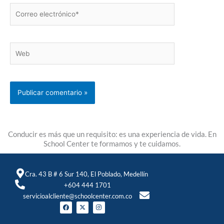
Correo
electrónico*
Web
Conducir es más que un requisito: es una experiencia de vida. En
School Center te formamos y te cuidamos.
Cra. 43 B # 6 Sur 140, El Poblado, Medellín
+604 444 1701
servicioalcliente@schoolcenter.com.co
F
X
I
a
-
n
c
t
s
e
w
t