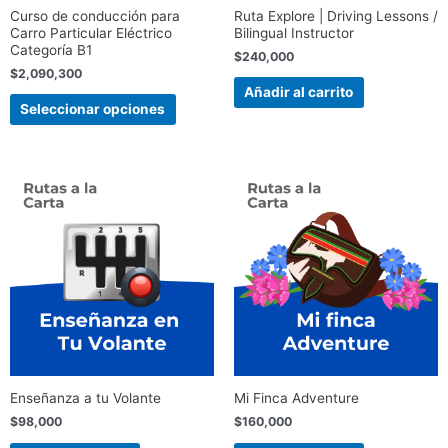
elegir
Curso de conducción para
Ruta Explore | Driving Lessons /
en
Carro Particular Eléctrico
Bilingual Instructor
la
Categoría B1
$
240,000
página
$
2,090,300
de
Añadir al carrito
Seleccionar opciones
producto
Enseñanza a tu Volante
Mi Finca Adventure
$
98,000
$
160,000