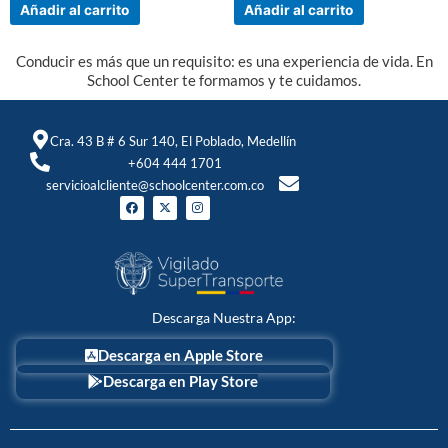
Añadir al carrito
Añadir al carrito
Conducir es más que un requisito: es una experiencia de vida. En
School Center te formamos y te cuidamos.
Cra. 43 B # 6 Sur 140, El Poblado, Medellín
+604 444 1701
servicioalcliente@schoolcenter.com.co
F
X
I
a
-
n
c
t
s
e
w
t
b
i
a
o
t
g
o
t
r
k
e
a
r
m
Descarga Nuestra App:
Descarga en Apple Store
Descarga en Play Store