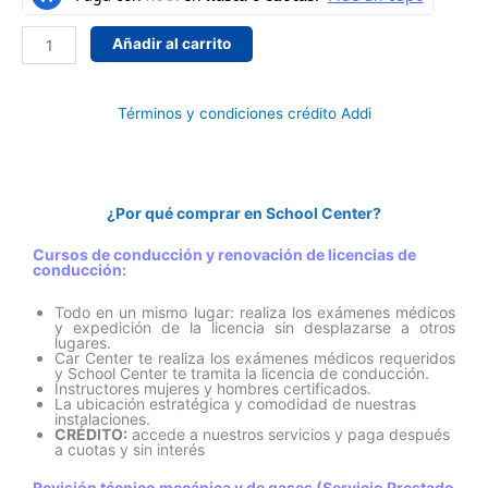
nivelación
Añadir al carrito
Personalizada
Vehículo
automático
Términos y condiciones crédito Addi
o
Mécanico
cantidad
¿Por qué comprar en School Center?
Cursos de conducción y renovación de licencias de
conducción:
Todo en un mismo lugar: realiza los exámenes médicos
y expedición de la licencia sin desplazarse a otros
lugares.
Car Center te realiza los exámenes médicos requeridos
y School Center te tramita la licencia de conducción.
Instructores mujeres y hombres certificados.
La ubicación estratégica y comodidad de nuestras
instalaciones.
CRÉDITO:
accede a nuestros servicios y paga después
a cuotas y sin interés
Revisión técnico mecánica y de gases (Servicio Prestado