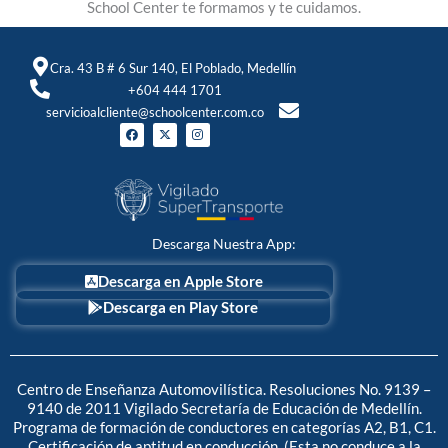
School Center te formamos y te cuidamos.
Cra. 43 B # 6 Sur 140, El Poblado, Medellín
+604 444 1701
servicioalcliente@schoolcenter.com.co
F
X
I
a
-
n
c
t
s
e
w
t
b
i
a
o
t
g
o
t
r
k
e
a
r
m
Descarga Nuestra App:
Descarga en Apple Store
Descarga en Play Store
Centro de Enseñanza Automovilística. Resoluciones No. 9139 –
9140 de 2011 Vigilado Secretaría de Educación de Medellín.
Programa de formación de conductores en categorías A2, B1, C1.
Certificación de aptitud en conducción. (Esta no conduce a la