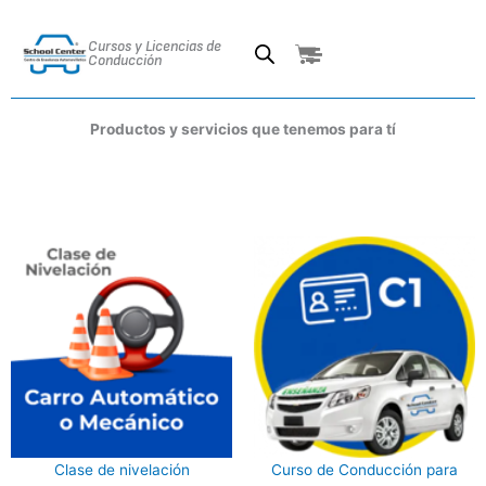
Ir
al
Cursos y Licencias de
Cart
contenido
Conducción
Productos y servicios que tenemos para tí
Este
prod
tien
múlt
vari
Las
opci
se
pue
elegi
Clase de nivelación
Curso de Conducción para