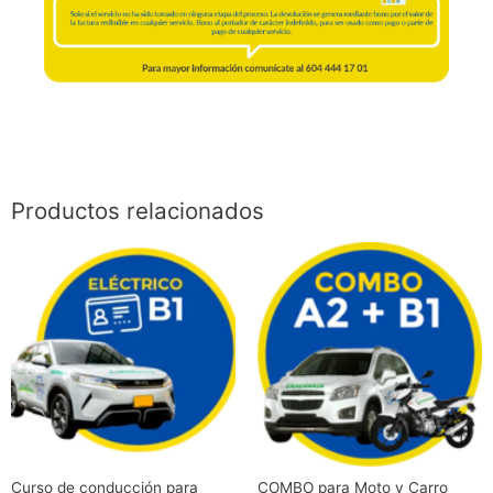
Productos relacionados
Este
Este
producto
produc
tiene
tiene
múltiples
múltipl
variantes.
variant
Las
Las
opciones
opcion
se
se
pueden
pueden
elegir
elegir
Curso de conducción para
COMBO para Moto y Carro