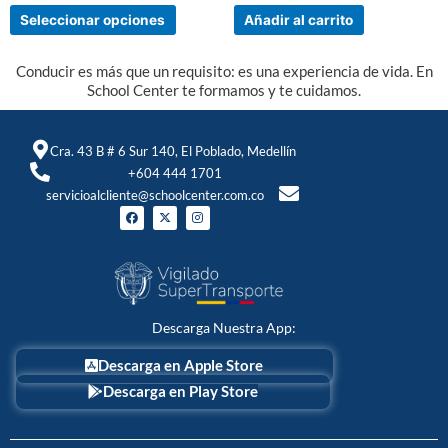
Seleccionar opciones
Añadir al carrito
producto
Conducir es más que un requisito: es una experiencia de vida. En
School Center te formamos y te cuidamos.
Cra. 43 B # 6 Sur 140, El Poblado, Medellín
+604 444 1701
servicioalcliente@schoolcenter.com.co
F
X
I
a
-
n
c
t
s
e
w
t
b
i
a
o
t
g
o
t
r
k
e
a
r
m
Descarga Nuestra App:
Descarga en Apple Store
Descarga en Play Store