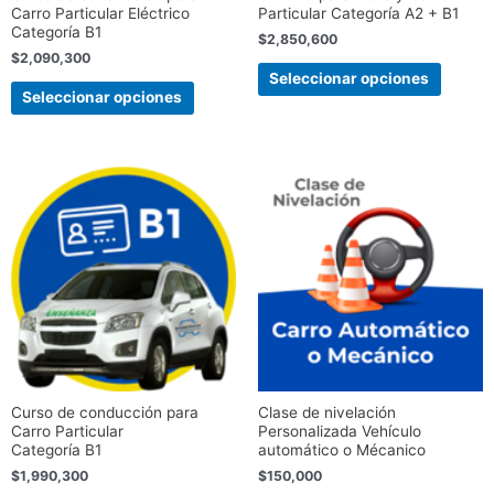
en
en
Carro Particular Eléctrico
Particular Categoría A2 + B1
la
la
Categoría B1
$
2,850,600
página
página
$
2,090,300
de
de
Seleccionar opciones
Seleccionar opciones
producto
produc
Este
producto
tiene
múltiples
variantes.
Las
opciones
se
pueden
elegir
Curso de conducción para
Clase de nivelación
en
Carro Particular
Personalizada Vehículo
la
Categoría B1
automático o Mécanico
página
$
1,990,300
$
150,000
de