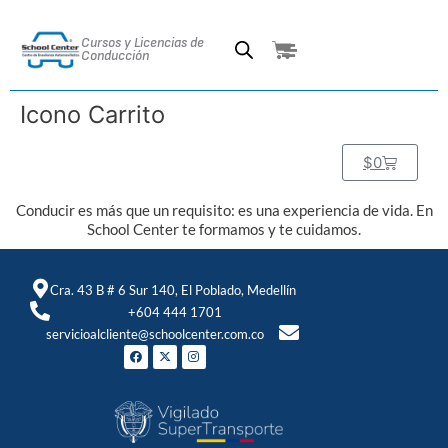
Ir
al
Cursos y Licencias de
Cart
contenido
Conducción
Icono Carrito
C
$
0
a
r
t
Conducir es más que un requisito: es una experiencia de vida. En
School Center te formamos y te cuidamos.
Cra. 43 B # 6 Sur 140, El Poblado, Medellín
+604 444 1701
servicioalcliente@schoolcenter.com.co
F
X
I
a
-
n
c
t
s
e
w
t
b
i
a
o
t
g
o
t
r
k
e
a
r
m