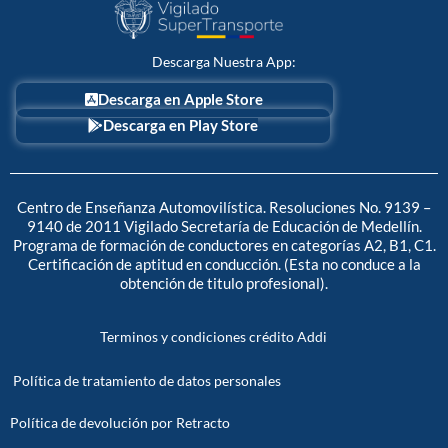
o
t
g
o
t
r
k
e
a
r
m
Descarga Nuestra App:
Descarga en Apple Store
Descarga en Play Store
Centro de Enseñanza Automovilística. Resoluciones No. 9139 –
9140 de 2011 Vigilado Secretaría de Educación de Medellín.
Programa de formación de conductores en categorías A2, B1, C1.
Certificación de aptitud en conducción. (Esta no conduce a la
obtención de titulo profesional).
Terminos y condiciones crédito Addi
Política de tratamiento de datos personales
Política de devolución por Retracto