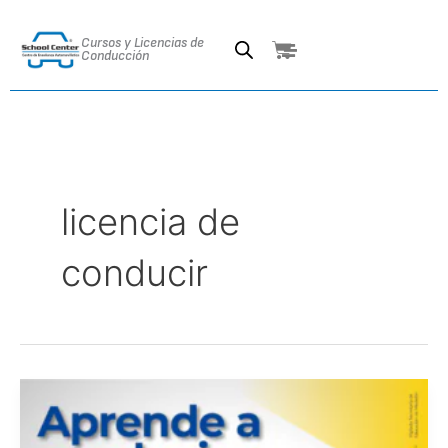
Ir
al
Cursos y Licencias de
Cart
contenido
Conducción
licencia de
conducir
Aprende
a
conducir