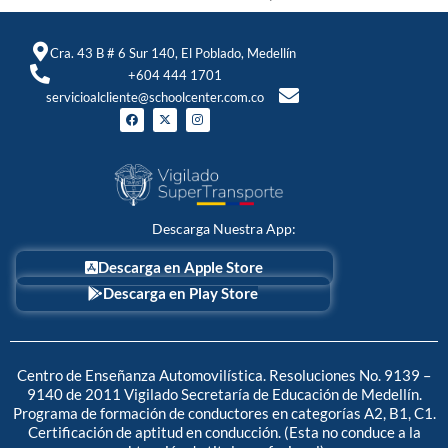
Cra. 43 B # 6 Sur 140, El Poblado, Medellín
+604 444 1701
servicioalcliente@schoolcenter.com.co
F
X
I
a
-
n
c
t
s
e
w
t
b
i
a
o
t
g
o
t
r
k
e
a
r
m
Descarga Nuestra App:
Descarga en Apple Store
Descarga en Play Store
Centro de Enseñanza Automovilística. Resoluciones No. 9139 –
9140 de 2011 Vigilado Secretaría de Educación de Medellín.
Programa de formación de conductores en categorías A2, B1, C1.
Certificación de aptitud en conducción. (Esta no conduce a la