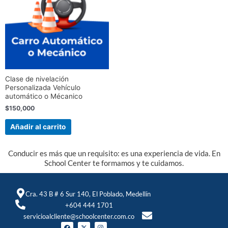
Clase de nivelación
Personalizada Vehículo
automático o Mécanico
$
150,000
Añadir al carrito
Conducir es más que un requisito: es una experiencia de vida. En
School Center te formamos y te cuidamos.
Cra. 43 B # 6 Sur 140, El Poblado, Medellín
+604 444 1701
servicioalcliente@schoolcenter.com.co
F
X
I