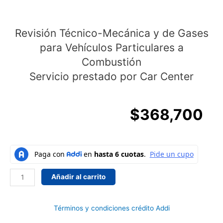
Revisión Técnico-Mecánica y de Gases
para Vehículos Particulares a
Combustión
Servicio prestado por Car Center
$
368,700
Revisión
Técnico-
Mecánica
Añadir al carrito
y
de
Gases
Términos y condiciones crédito Addi
para
Vehículos