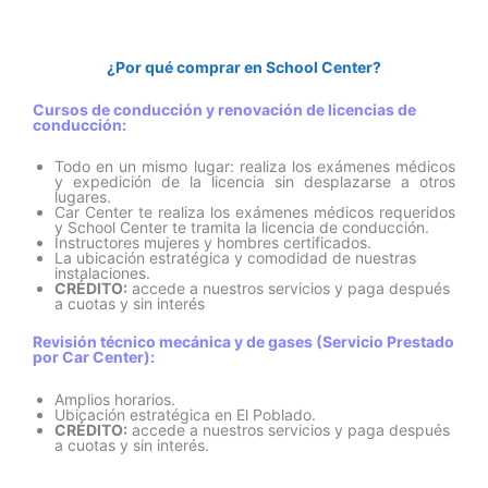
Particulares
a
¿Por qué comprar en School Center?
Combustión
Servicio
Cursos de conducción y renovación de licencias de
prestado
conducción:
por
Car
Todo en un mismo lugar: realiza los exámenes médicos
y expedición de la licencia sin desplazarse a otros
Center
lugares.
Car Center te realiza los exámenes médicos requeridos
cantidad
y School Center te tramita la licencia de conducción.
Instructores mujeres y hombres certificados.
La ubicación estratégica y comodidad de nuestras
instalaciones.
CRÉDITO:
accede a nuestros servicios y paga después
a cuotas y sin interés
Revisión técnico mecánica y de gases (Servicio Prestado
por Car Center):
Amplios horarios.
Ubicación estratégica en El Poblado.
CRÉDITO:
accede a nuestros servicios y paga después
a cuotas y sin interés.