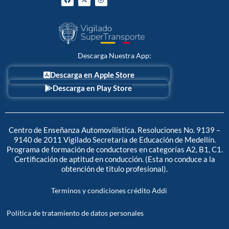
a
-
n
c
t
s
e
w
t
b
i
a
o
t
g
o
t
r
k
e
a
r
m
Descarga Nuestra App:
Descarga en Apple Store
Descarga en Play Store
Centro de Enseñanza Automovilística. Resoluciones No. 9139 –
9140 de 2011 Vigilado Secretaría de Educación de Medellín.
Programa de formación de conductores en categorías A2, B1, C1.
Certificación de aptitud en conducción. (Esta no conduce a la
obtención de titulo profesional).
Terminos y condiciones crédito Addi
Política de tratamiento de datos personales