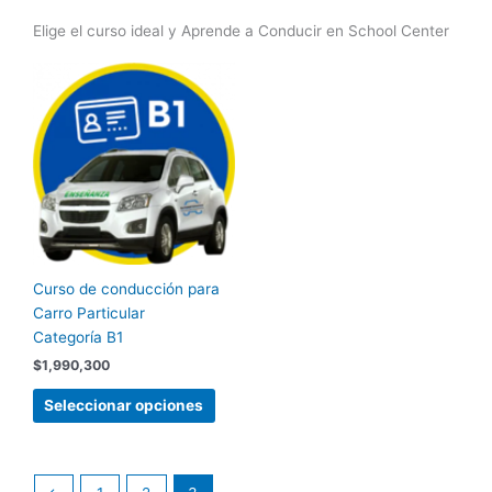
Elige el curso ideal y Aprende a Conducir en School Center
Este
producto
tiene
múltiples
variantes.
Las
opciones
se
pueden
Curso de conducción para
elegir
Carro Particular
en
Categoría B1
la
página
$
1,990,300
de
Seleccionar opciones
producto