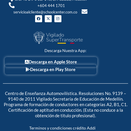
+604 444 1701
servicioalcliente@schoolcenter.com.co
F
X
I
a
-
n
c
t
s
e
w
t
b
i
a
o
t
g
o
t
r
k
e
a
r
m
Descarga Nuestra App:
Descarga en Apple Store
Descarga en Play Store
Centro de Enseñanza Automovilística. Resoluciones No. 9139 –
9140 de 2011 Vigilado Secretaría de Educación de Medellín.
Programa de formación de conductores en categorías A2, B1, C1.
Certificación de aptitud en conducción. (Esta no conduce a la
obtención de titulo profesional).
Terminos y condiciones crédito Addi