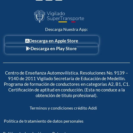
c
t
s
e
w
t
b
i
a
o
t
g
o
t
r
k
e
a
r
m
Descarga Nuestra App:
Descarga en Apple Store
Descarga en Play Store
Centro de Enseñanza Automovilística. Resoluciones No. 9139 –
9140 de 2011 Vigilado Secretaría de Educación de Medellín.
Programa de formación de conductores en categorías A2, B1, C1.
Certificación de aptitud en conducción. (Esta no conduce a la
obtención de titulo profesional).
Terminos y condiciones crédito Addi
Política de tratamiento de datos personales