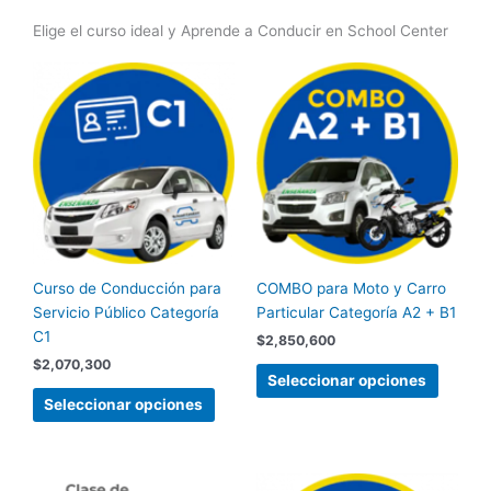
Elige el curso ideal y Aprende a Conducir en School Center
Este
Este
producto
produc
tiene
tiene
múltiples
múltipl
variantes.
variant
Las
Las
opciones
opcion
se
se
pueden
pueden
Curso de Conducción para
COMBO para Moto y Carro
elegir
elegir
Servicio Público Categoría
Particular Categoría A2 + B1
en
en
C1
la
la
$
2,850,600
página
página
$
2,070,300
Seleccionar opciones
de
de
Seleccionar opciones
producto
produc
Este