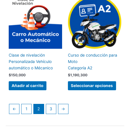
produc
tiene
múltipl
variant
Las
opcion
se
pueden
Clase de nivelación
Curso de conducción para
elegir
Personalizada Vehículo
Moto
en
automático o Mécanico
Categoría A2
la
página
$
150,000
$
1,190,300
de
Añadir al carrito
Seleccionar opciones
produc
←
1
2
3
→