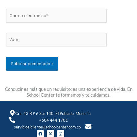
Correo
electrónico*
Web
Conducir es más que un requisito: es una experiencia de vida. En
School Center te formamos y te cuidamos.
Cra. 43 B # 6 Sur 140, El Poblado, Medellín
+604 444 1701
servicioalcliente@schoolcenter.com.co
F
X
I
a
-
n